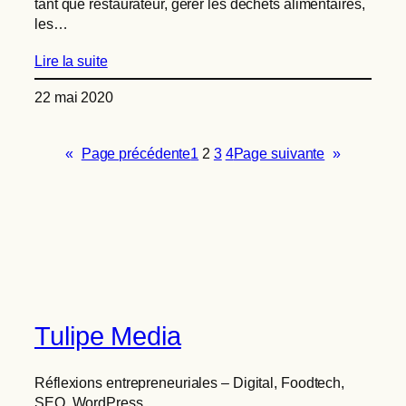
tant que restaurateur, gérer les déchets alimentaires,
les…
Lire la suite
22 mai 2020
«
Page précédente
1
2
3
4
Page suivante
»
Tulipe Media
Réflexions entrepreneuriales – Digital, Foodtech,
SEO, WordPress…