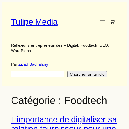
Aller
au
contenu
Tulipe Media
Réflexions entrepreneuriales – Digital, Foodtech, SEO,
WordPress…
Par
Ziyad Bachalany
Search
Chercher un article
Catégorie :
Foodtech
L’importance de digitaliser sa
relation fournisseur pour une