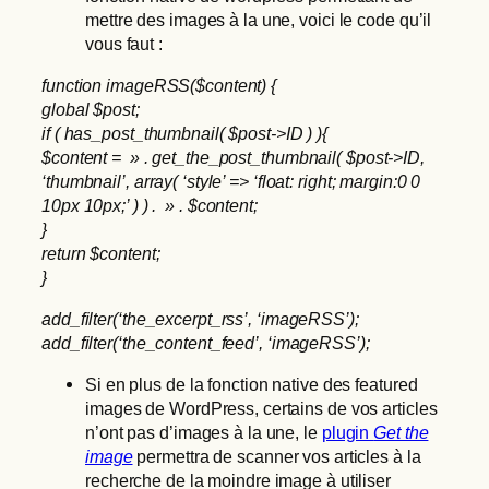
mettre des images à la une, voici le code qu’il
vous faut :
function imageRSS($content) {
global $post;
if ( has_post_thumbnail( $post->ID ) ){
$content = » . get_the_post_thumbnail( $post->ID,
‘thumbnail’, array( ‘style’ => ‘float: right; margin:0 0
10px 10px;’ ) ) . » . $content;
}
return $content;
}
add_filter(‘the_excerpt_rss’, ‘imageRSS’);
add_filter(‘the_content_feed’, ‘imageRSS’);
Si en plus de la fonction native des featured
images de WordPress, certains de vos articles
n’ont pas d’images à la une, le
plugin
Get the
image
permettra de scanner vos articles à la
recherche de la moindre image à utiliser