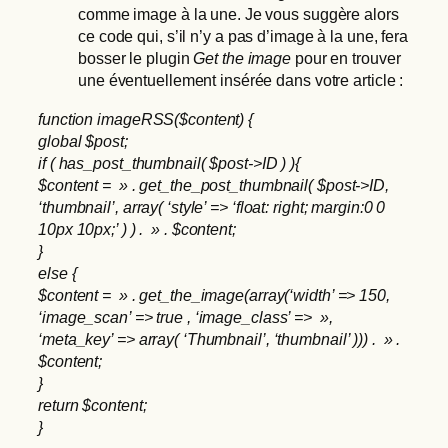
comme image à la une. Je vous suggère alors
ce code qui, s’il n’y a pas d’image à la une, fera
bosser le plugin
Get the image
pour en trouver
une éventuellement insérée dans votre article :
function imageRSS($content) {
global $post;
if ( has_post_thumbnail( $post->ID ) ){
$content = » . get_the_post_thumbnail( $post->ID,
‘thumbnail’, array( ‘style’ => ‘float: right; margin:0 0
10px 10px;’ ) ) . » . $content;
}
else {
$content = » . get_the_image(array(‘width’ => 150,
‘image_scan’ => true , ‘image_class’ => »,
‘meta_key’ => array( ‘Thumbnail’, ‘thumbnail’ ))) . » .
$content;
}
return $content;
}