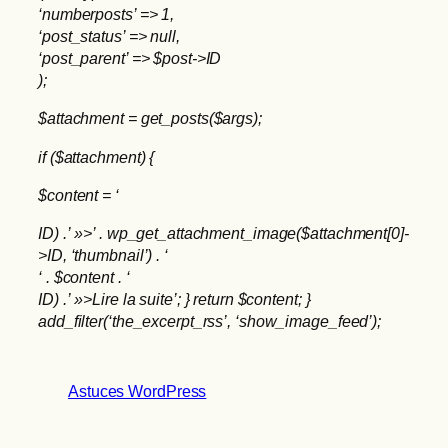
‘numberposts’ => 1,
‘post_status’ => null,
‘post_parent’ => $post->ID
);
$attachment = get_posts($args);
if ($attachment) {
$content = ‘
ID) .’ »>’ . wp_get_attachment_image($attachment[0]-
>ID, ‘thumbnail’) . ‘
‘ . $content . ‘
ID) .’ »>Lire la suite’; } return $content; }
add_filter(‘the_excerpt_rss’, ‘show_image_feed’);
Astuces WordPress