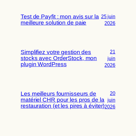
Test de Payfit : mon avis sur la
25 juin
meilleure solution de paie
2026
Simplifiez votre gestion des
21
stocks avec OrderStock, mon
juin
plugin WordPress
2026
Les meilleurs fournisseurs de
20
matériel CHR pour les pros de la
juin
restauration (et les pires à éviter)
2026