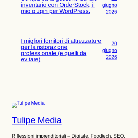
inventario con OrderStock, il
giugno
mio plugin per WordPress.
2026
I migliori fornitori di attrezzature
20
per la ristorazione
giugno
professionale (e quelli da
2026
evitare)
Tulipe Media
Riflessioni imprenditoriali – Digitale, Foodtech, SEO,