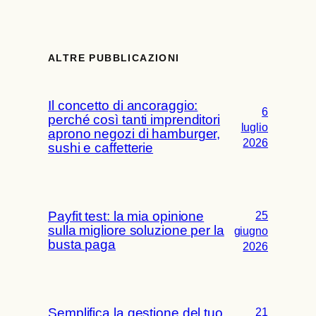
ALTRE PUBBLICAZIONI
Il concetto di ancoraggio:
6
perché così tanti imprenditori
luglio
aprono negozi di hamburger,
2026
sushi e caffetterie
Payfit test: la mia opinione
25
sulla migliore soluzione per la
giugno
busta paga
2026
Semplifica la gestione del tuo
21