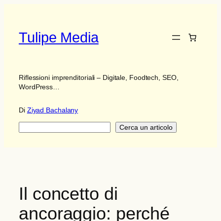
Vai
al
contenuto
Tulipe Media
Riflessioni imprenditoriali – Digitale, Foodtech, SEO,
WordPress…
Di
Ziyad Bachalany
Ricerca
Cerca un articolo
Il concetto di
ancoraggio: perché