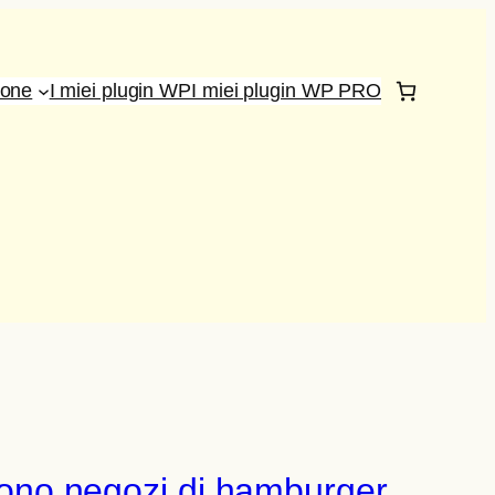
ione
I miei plugin WP
I miei plugin WP PRO
prono negozi di hamburger,