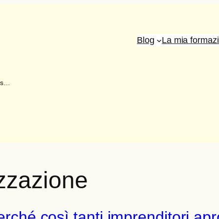
Blog
La mia formaz
ess…
zzazione
perché così tanti imprenditori a