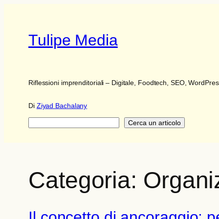
Vai
al
contenuto
Tulipe Media
Riflessioni imprenditoriali – Digitale, Foodtech, SEO, WordPr
Di
Ziyad Bachalany
Ricerca
Cerca un articolo
Categoria:
Organi
Il concetto di ancoraggio: 