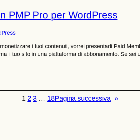
 con PMP Pro per WordPress
monetizzare i tuoi contenuti, vorrei presentarti Paid Me
rma il tuo sito in una piattaforma di abbonamento. Se sei u
1
2
3
…
18
Pagina successiva
»