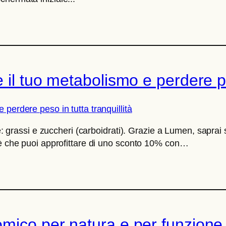
 il tuo metabolismo e perdere pes
re: grassi e zuccheri (carboidrati). Grazie a Lumen, saprai
 è che puoi approfittare di uno sconto 10% con…
mico per natura e per funzione (