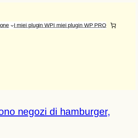
ione
I miei plugin WP
I miei plugin WP PRO
prono negozi di hamburger,