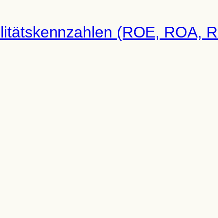
 Leitfaden zur Unternehmensführung werden wir gemein
ung und Finanzen zu werden, insbesondere für Anfänger,
die damit verbundenen Fallstricke zu tappen…
 Gewerbevermieter Traumverkäu