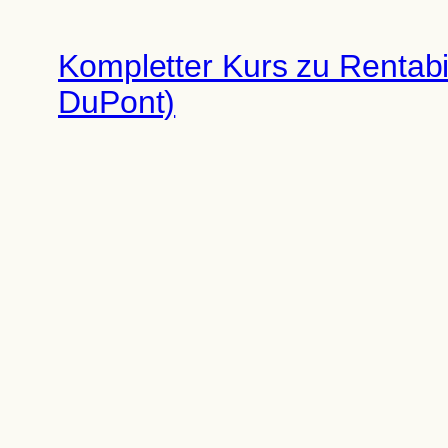
In dieser neuen Lektion aus meinem umfassenden
mit dem Ziel, ein Experte für Unternehmensführ
gründen oder weiterentwickeln möchten, ohne in 
Mehr lesen
10. November 2025
Spiegel der Lerchen: Sind