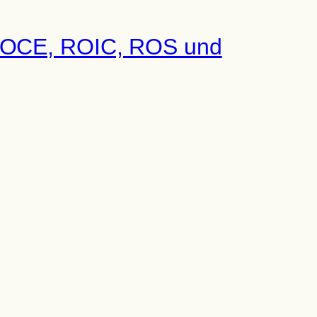
sam Rentabilitätskennzahlen untersuchen, stets
 Manager und Unternehmer, die ihr Unternehmen
fer?