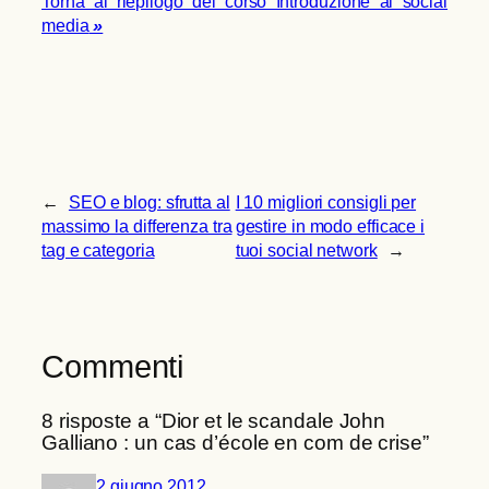
Torna al riepilogo del corso Introduzione ai social
media
»
←
SEO e blog: sfrutta al
I 10 migliori consigli per
massimo la differenza tra
gestire in modo efficace i
tag e categoria
tuoi social network
→
Commenti
8 risposte a “Dior et le scandale John
Galliano : un cas d’école en com de crise”
2 giugno 2012