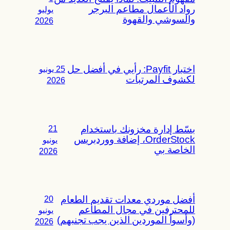
رواد الأعمال مطاعم البرجر
يوليو
والسوشي والقهوة
2026
اختبار Payfit: رأيي في أفضل حل
25 يونيو
لكشوف المرتبات
2026
بسّط إدارة مخزونك باستخدام
21
OrderStock، إضافة ووردبريس
يونيو
الخاصة بي
2026
أفضل موردي معدات تقديم الطعام
20
للمحترفين في مجال المطاعم
يونيو
(وأسوأ الموردين الذين يجب تجنبهم)
2026