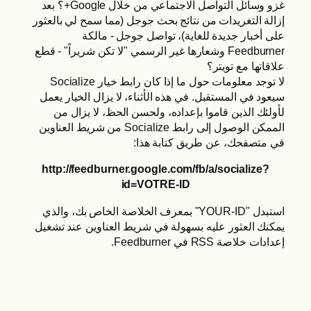
غزو وسائل التواصل الاجتماعي من خلال Google+؟ بعد
إزالة التغريدات من نتائج بحث جوجل (مما سمح لي بالعثور
على أخبار جديدة للغاية)، تواصل جوجل - مالكة
Feedburner وشعارها غير الرسمي "لا تكن شريراً" - قطع
علاقاتها مع تويتر؟
لا توجد معلومات حول ما إذا كان رابط خيار Socialize
سيعود في المستقبل. في هذه الأثناء، لا يزال الخيار يعمل
لأولئك الذين قاموا بإعداده، ولحسن الحظ، لا يزال من
الممكن الوصول إلى رابط Socialize من شريط العناوين
في متصفحك، عن طريق كتابة هذا:
http://feedburner.google.com/fb/a/socialize?
id=VOTRE-ID
استبدل "YOUR-ID" بمعرف الخلاصة الخاص بك، والذي
يمكنك العثور عليه بسهولة في شريط العناوين عند تشغيل
إعدادات خلاصة RSS في Feedburner.