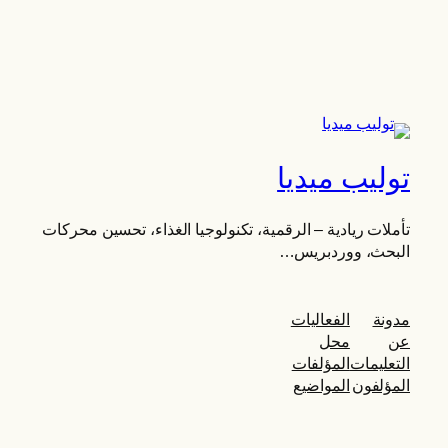
توليب ميديا
تأملات ريادية – الرقمية، تكنولوجيا الغذاء، تحسين محركات
البحث، ووردبريس…
مدونة
الفعاليات
عن
محل
التعليمات
المؤلفات
المؤلفون
المواضيع