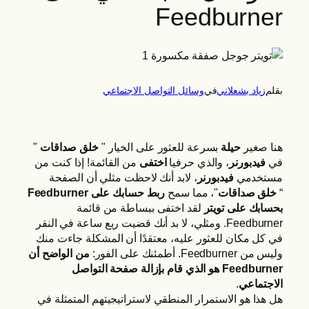
Feedburner
بقلم
زياد بشعلاني
في
وسائل التواصل الاجتماعي
هنا صغير
حيلة
بسرعة للعثور على الخيار "
خلق صداقات
"
في
فيدبورنر
، والذي حرفيا
اختفى
من القائمة! إذا كنت من
مستخدمي
فيدبورنر
، لابد أنك لاحظت مثلي أن الصفحة
“
خلق صداقات
"، مما سمح
ربط حسابك على Feedburner
بحسابك على تويتر
لقد اختفى ببساطة من قائمة
Feedburner. ومثلي، لا بد أنك قضيت ربع ساعة في النقر
في كل مكان للعثور عليه، معتقدًا أن المشكلة جاءت منك
وليس من Feedburner. أطمئنك على الفور:
من الواضح أن
Feedburner هو الذي قام بإزالة صفحة التواصل
الاجتماعي
.
هل هذا هو الاستمرار المنطقي لاستراتيجيتهم المتمثلة في