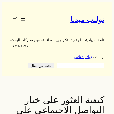
تخطى
إلى
المحتوى
توليب ميديا
تأملات ريادية – الرقمية، تكنولوجيا الغذاء، تحسين محركات البحث،
ووردبريس…
بواسطة
زياد بشعلاني
يبحث
ابحث عن مقال
كيفية العثور على خيار
التواصل الاجتماعي على