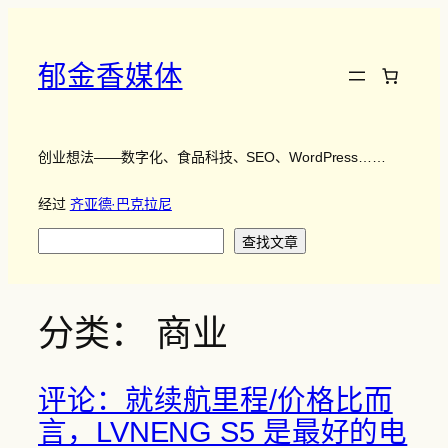
跳
至
内
郁金香媒体
容
创业想法——数字化、食品科技、SEO、WordPress……
经过
齐亚德·巴克拉尼
搜
查找文章
索
分类：
商业
评论：就续航里程/价格比而
言，LVNENG S5 是最好的电