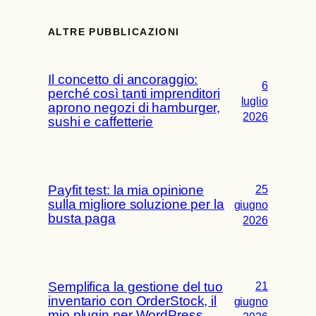
ALTRE PUBBLICAZIONI
Il concetto di ancoraggio:
6
perché così tanti imprenditori
luglio
aprono negozi di hamburger,
2026
sushi e caffetterie
Payfit test: la mia opinione
25
sulla migliore soluzione per la
giugno
busta paga
2026
Semplifica la gestione del tuo
21
inventario con OrderStock, il
giugno
mio plugin per WordPress.