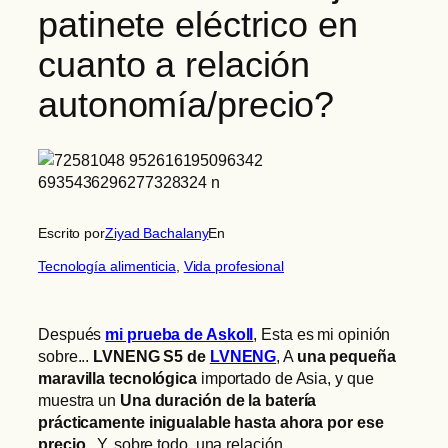
patinete eléctrico en
cuanto a relación
autonomía/precio?
Escrito por
Ziyad Bachalany
En
Tecnología alimenticia
, 
Vida profesional
Después
mi prueba de Askoll
, Esta es mi opinión
sobre...
LVNENG S5 de
LVNENG
, A
una pequeña
maravilla tecnológica
importado de Asia, y que
muestra un
Una duración de la batería
prácticamente inigualable hasta ahora por ese
precio.
, Y, sobre todo, una relación