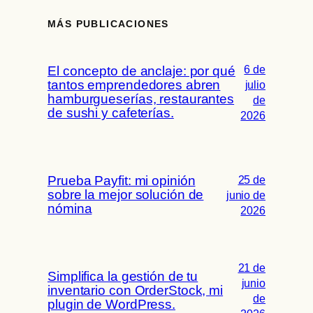
MÁS PUBLICACIONES
6 de
El concepto de anclaje: por qué
tantos emprendedores abren
julio
hamburgueserías, restaurantes
de
de sushi y cafeterías.
2026
Prueba Payfit: mi opinión
25 de
sobre la mejor solución de
junio de
nómina
2026
21 de
Simplifica la gestión de tu
junio
inventario con OrderStock, mi
de
plugin de WordPress.