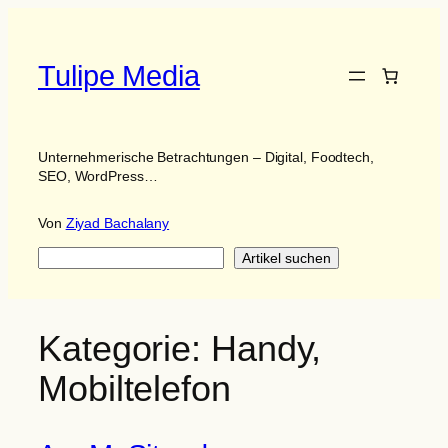
Zum
Inhalt
springen
Tulipe Media
Unternehmerische Betrachtungen – Digital, Foodtech,
SEO, WordPress…
Von
Ziyad Bachalany
Suchen
Artikel suchen
Kategorie:
Handy,
Mobiltelefon