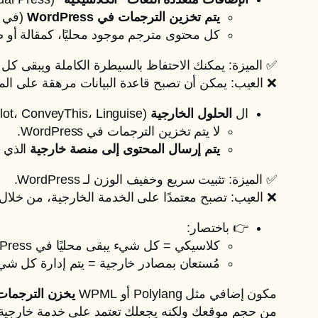
يتم تخزين الترجمات في WordPress
(في قا
كل محتوى مترجم موجود محليًا، كمقالة أو 
✅ الميزة: يمكنك الاحتفاظ بالسيطرة الكاملة ويبقى كل
❌ العيب: يمكن أن تصبح قاعدة البيانات مرهقة على المو
ال
الحلول الخارجية
(Weglot، ConveyThis، Linguise، إلخ.)
لا يتم تخزين الترجمات في WordPress.
يتم إرسال المحتوى إلى منصة خارجية
الذي ي
✅ الميزة: تثبيت سريع وخفيف الوزن لـ WordPress.
❌ العيب: تصبح معتمدًا على الخدمة الخارجية، من خلال 
👉 باختصار:
كلاسيكي = كل شيء يبقى محليًا في WordPress.
مُستعان بمصادر خارجية = يتم إدارة كل شيء
مكون إضافي مثل Polylang أو WPML
يخزن الترجما
من حجم موقعك ولكنه يجعلك تعتمد على خدمة خارجية.