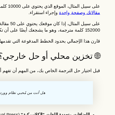
على سبيل المثال، الموقع الذي يحتوي على 10000 كلمة مصدرية مترجمة إلى 3 لغات مستهدفة سوف ينتج 30000 كلمة مترجمة. لتقييم احتياجاتك،
مقالاتك وصفحة واحدة
وإجراء استقراء.
152000 كلمة مترجمة، وهو ما يشجعك أيضًا على أن تكون مختصرًا وموجزًا من الآن فصاعدًا في المقالات التي تنشرها 🙂
قارن هذا الإجمالي بحدود الخطط المدفوعة التي تقدمها
🌐 تخزين محلي أو حل خارجي؟
قبل اختيار حل الترجمة الخاص بك، من المهم أن تفهم 
هل أنت من مُحبي نظام وور
الإضافات متعددة اللغات "الكلاسيكية"
(WPML، Polylang، TranslatePress، Multilingual Press…)