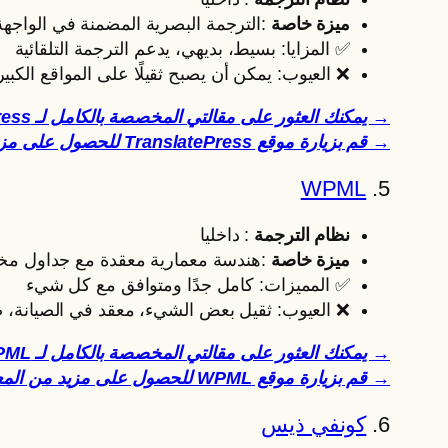
ميزة خاصة
:الترجمة البصرية المضمنة في الواجهة 
✅ المزايا: بسيط، بديهي، يدعم الترجمة التلقائية
❌ العيوب: يمكن أن يصبح ثقيلًا على المواقع الكبير
→ يمكنك العثور على مقالتي المخصصة بالكامل لـ TranslatePress هنا.
→ قم بزيارة موقع TranslatePress للحصول على مزيد من المعلومات
WPML
5.
نظام الترجمة
: داخليا
ميزة خاصة
:هندسة معمارية معقدة مع جداول م
✅ المميزات: كامل جدًا ومتوافق مع كل شيء
❌ العيوب: ثقيل بعض الشيء، معقد في الصيانة، ص
→ يمكنك العثور على مقالتي المخصصة بالكامل لـ WPML هنا.
→ قم بزيارة موقع WPML للحصول على مزيد من المعلومات
6.
كونفي ذيس