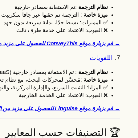
نظام الترجمة
:تم الاستعانة بمصادر خارجية
ميزة خاصة
: الترجمة تم حقنها عبر جافا سكريبت
✅ المميزات: بسيط جدًا، بداية سريعة بدون جهد
❌ العيوب: الاعتماد على خدمة طرف ثالث
→ قم بزيارة موقع ConveyThis للحصول على مزيد من المعلومات
7.
اللغويات
نظام الترجمة
: تم الاستعانة بمصادر خارجية (SaaS خارجي)
ميزة خاصة
:مُحسَّن لمحركات البحث، مع نظام ت
✅ المزايا: التثبيت السريع، والإدارة المركزية، 
❌ العيوب: الاعتماد على الخدمة الخارجية
→ قم بزيارة موقع Linguise للحصول على مزيد من المعلومات
🏆 التصنيفات حسب المعايير