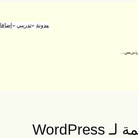
مدونة
تدريبي
إضافات WP الخ
ووردبريس…
WordPr