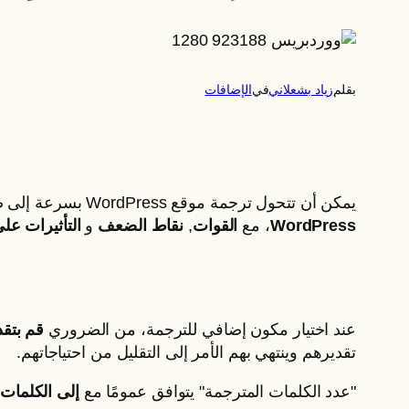
بقلم
زياد بشعلاني
في
الإضافات
يمكن أن تتحول ترجمة موقع WordPress بسرعة إلى صداع إذا اخترت البرنامج الإضافي متعدد اللغات الخاطئ. يقدم هذا الدليل البسيط والحديث
WordPress
، مع
القوات
,
نقاط الضعف
و
التأثيرات على
عند اختيار مكون إضافي للترجمة، من الضروري
قم بتقد
تقديرهم وينتهي بهم الأمر إلى التقليل من احتياجاتهم.
"عدد الكلمات المترجمة" يتوافق عمومًا مع
إلى الكلمات 