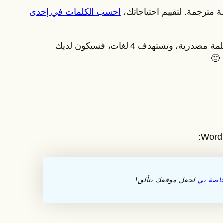
احسب الكلمات في إحدى
على سبيل المثال، إذا كان موقعك يحتوي على 50 مقالة كل منها 600 كلمة و20 صفحة كل منها 400 كلمة، أو 38000 كلمة مصدرية، وتستهدف 4 لغات، فسيكون لديك
اصة بي
لجعل موقعك يتألق!