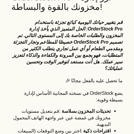
مخزونك بالقوة والبساطة!
o
u
r
قم بتغيير حياتك اليومية كبائع تجزئة باستخدام
W
OrderStock Pro: الحل المتميز الذي يأخذ إدارة
المخزون والطلبات الخاصة بك إلى المستوى التالي. تم
o
تصميم OrderStock Pro خصيصًا للمطاعم وتجار التجزئة
r
ومقدمي الطعام أو أي عمل تجاري يتطلب الكثير من
d
المتطلبات، فهو يجمع بين المرونة والكفاءة والذكاء لتعزيز
P
سير عملك. هل أنت مستعد لتوفير الوقت وتحسين
r
عملياتك؟
e
ما تحصل عليه بالفعل مجانًا 🎉
s
s
يضع OrderStock في نسخته المجانية الأساس لإدارة
بسيطة وقوية:
تحديثات المخزون بسلاسة
:قم بتعديل مستويات
مخزونك في غمضة عين عبر واجهة الهاتف المحمول
البديهية.
اقتراحات ذكية
:اختر بين وضع التوقعات (المبيعات