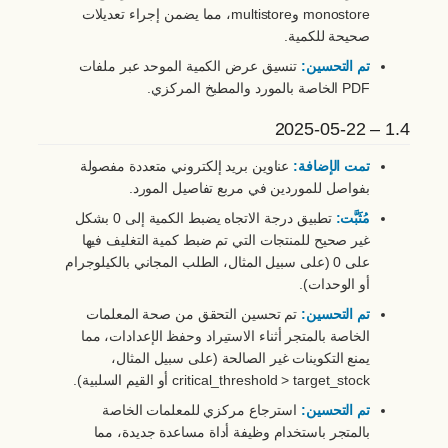
monostore وmultistore، مما يضمن إجراء تعديلات
صحيحة للكمية.
تم التحسين:
تنسيق عرض الكمية الموحد عبر ملفات
PDF الخاصة بالمورد والمطبخ المركزي.
1.4 – 2025-05-22
تمت الإضافة:
عناوين بريد إلكتروني متعددة مفصولة
بفواصل للموردين في مربع تفاصيل المورد.
مُثَبَّت:
تطبيق درجة الاتجاه يضبط الكمية إلى 0 بشكل
غير صحيح للمنتجات التي تم ضبط كمية التغليف فيها
على 0 (على سبيل المثال، الطلب المجاني بالكيلوجرام
أو الوحدات).
تم التحسين:
تم تحسين التحقق من صحة المعلمات
الخاصة بالمتجر أثناء الاستيراد وحفظ الإعدادات، مما
يمنع التكوينات غير الصالحة (على سبيل المثال،
critical_threshold > target_stock أو القيم السلبية).
تم التحسين:
استرجاع مركزي للمعلمات الخاصة
بالمتجر باستخدام وظيفة أداة مساعدة جديدة، مما