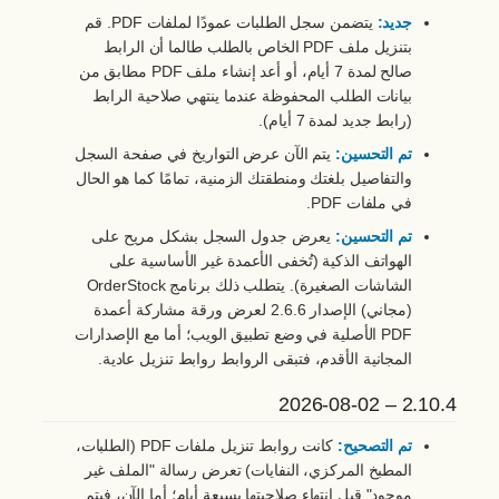
جديد:
يتضمن سجل الطلبات عمودًا لملفات PDF. قم
بتنزيل ملف PDF الخاص بالطلب طالما أن الرابط
صالح لمدة 7 أيام، أو أعد إنشاء ملف PDF مطابق من
بيانات الطلب المحفوظة عندما ينتهي صلاحية الرابط
(رابط جديد لمدة 7 أيام).
تم التحسين:
يتم الآن عرض التواريخ في صفحة السجل
والتفاصيل بلغتك ومنطقتك الزمنية، تمامًا كما هو الحال
في ملفات PDF.
تم التحسين:
يعرض جدول السجل بشكل مريح على
الهواتف الذكية (تُخفى الأعمدة غير الأساسية على
الشاشات الصغيرة). يتطلب ذلك برنامج OrderStock
(مجاني) الإصدار 2.6.6 لعرض ورقة مشاركة أعمدة
PDF الأصلية في وضع تطبيق الويب؛ أما مع الإصدارات
المجانية الأقدم، فتبقى الروابط روابط تنزيل عادية.
2.10.4 – 2026-08-02
تم التصحيح:
كانت روابط تنزيل ملفات PDF (الطلبات،
المطبخ المركزي، النفايات) تعرض رسالة "الملف غير
موجود" قبل انتهاء صلاحيتها بسبعة أيام؛ أما الآن، فيتم