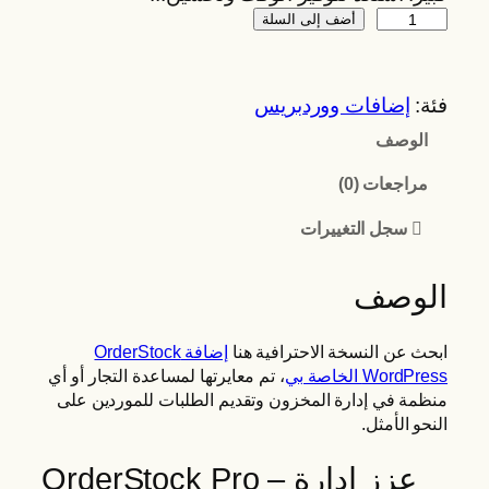
ك
أضف إلى السلة
م
ي
ة
فئة:
إضافات ووردبريس
O
الوصف
r
d
مراجعات (0)
e
سجل التغييرات
r
S
الوصف
t
o
c
ابحث عن النسخة الاحترافية هنا
إضافة OrderStock
k
WordPress الخاصة بي
، تم معايرتها لمساعدة التجار أو أي
منظمة في إدارة المخزون وتقديم الطلبات للموردين على
P
النحو الأمثل.
r
o
OrderStock Pro – عزز إدارة
p