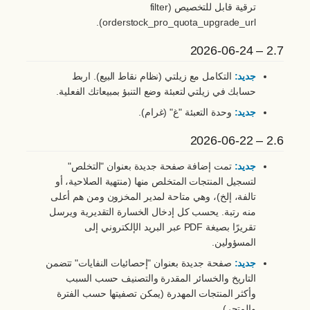
ترقية قابل للتخصيص (filter
orderstock_pro_quota_upgrade_url).
2.7 – 2026-06-24
جديد:
التكامل مع زيلتي (نظام نقاط البيع). اربط
حسابك في زيلتي لتعبئة وضع التنبؤ بمبيعاتك الفعلية.
جديد:
وحدة التعبئة "غ" (غرام).
2.6 – 2026-06-22
جديد:
تمت إضافة صفحة جديدة بعنوان "التخلص"
لتسجيل المنتجات المتخلص منها (منتهية الصلاحية، أو
تالفة، إلخ)، وهي متاحة لمدير المخزون ومن هم أعلى
منه رتبة. يحسب كل إدخال الخسارة التقديرية ويرسل
تقريرًا بصيغة PDF عبر البريد الإلكتروني إلى
المسؤولين.
جديد:
صفحة جديدة بعنوان "إحصائيات النفايات" تتضمن
التاريخ والخسائر المقدرة والتصنيف حسب السبب
وأكثر المنتجات المهدرة (يمكن تصفيتها حسب الفترة
والمتجر).