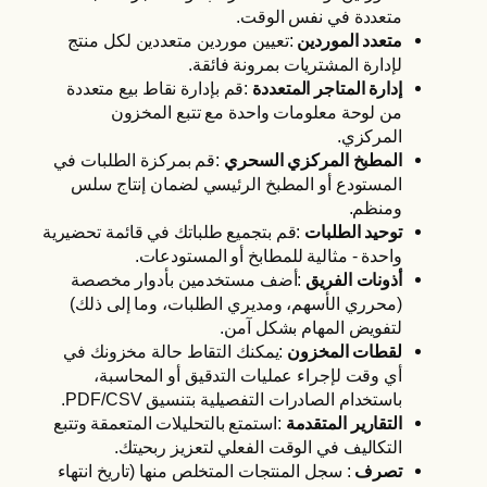
متعددة في نفس الوقت.
متعدد الموردين
:تعيين موردين متعددين لكل منتج
لإدارة المشتريات بمرونة فائقة.
إدارة المتاجر المتعددة
:قم بإدارة نقاط بيع متعددة
من لوحة معلومات واحدة مع تتبع المخزون
المركزي.
المطبخ المركزي السحري
:قم بمركزة الطلبات في
المستودع أو المطبخ الرئيسي لضمان إنتاج سلس
ومنظم.
توحيد الطلبات
:قم بتجميع طلباتك في قائمة تحضيرية
واحدة - مثالية للمطابخ أو المستودعات.
أذونات الفريق
:أضف مستخدمين بأدوار مخصصة
(محرري الأسهم، ومديري الطلبات، وما إلى ذلك)
لتفويض المهام بشكل آمن.
لقطات المخزون
:يمكنك التقاط حالة مخزونك في
أي وقت لإجراء عمليات التدقيق أو المحاسبة،
باستخدام الصادرات التفصيلية بتنسيق PDF/CSV.
التقارير المتقدمة
:استمتع بالتحليلات المتعمقة وتتبع
التكاليف في الوقت الفعلي لتعزيز ربحيتك.
تصرف
: سجل المنتجات المتخلص منها (تاريخ انتهاء