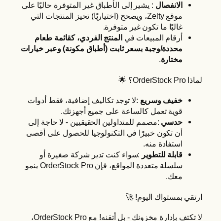
الانفصال
: يشير إلى الأطباق غير المتوفرة حاليًا على
موقع Zelty، ويصحح (اختياريًا) تحيز المنتجات التي
غالبًا ما تكون غير متوفرة.
أرقام المبيعات في
المنتج الفردي، كقائمة طعام
محددة/وجبة بسعر ثابت (أطباق مكونة) وعبر خيارات
مختارة
.
لماذا OrderStock Pro؟ 🌟
خفيف وسريع
:لا توجد تكاليف إضافية، فقط أدوات
قوية تعمل كالساعة على جميع أجهزتك.
حدسي
:مصمم للمتداولين الحقيقيين - لا حاجة إلى
أن تكون خبيرًا في التكنولوجيا للحصول على أقصى
استفادة منه.
قابلة للتطوير
:سواء كنت تدير شركة صغيرة أو
سلسلة متعددة المواقع، فإن OrderStock Pro ينمو
معك.
ارتقي بمستواك اليوم! 🚀
لا تكتف بإدارة مخزونك - بل أتقنه! مع OrderStock Pro،