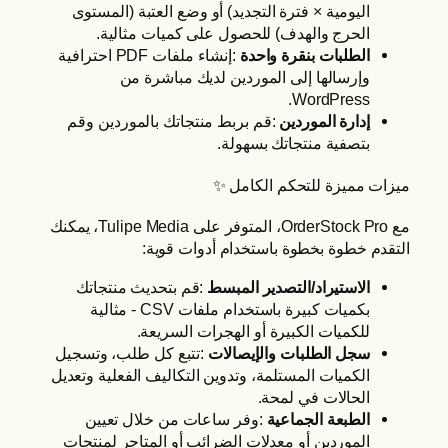
اليومية × فترة التجديد) أو وضع العتبة (المستوى
الحرج والهدف) للحصول على كميات مثالية.
الطلبات بنقرة واحدة
:إنشاء ملفات PDF احترافية
وإرسالها إلى الموردين لديك مباشرة من
WordPress.
إدارة الموردين
:قم بربط منتجاتك بالموردين وقم
بتصفية منتجاتك بسهولة.
ميزات مميزة للتحكم الكامل ✨
مع OrderStock Pro، المتوفر على Tulipe Media، يمكنك
التقدم خطوة بخطوة باستخدام أدوات قوية:
الاستيراد/التصدير المبسط
:قم بتحديث منتجاتك
بكميات كبيرة باستخدام ملفات CSV - مثالية
للكميات الكبيرة أو الهجرات السريعة.
سجل الطلبات والإيصالات
:تتبع كل طلب، وتسجيل
الكميات المستلمة، وتدوين التكاليف الفعلية وتعديل
الحالات في لمحة.
الطبعة الجماعية
:وفر ساعات من خلال تعيين
الموردين أو معدلات الضرائب أو المتاجر لمنتجات