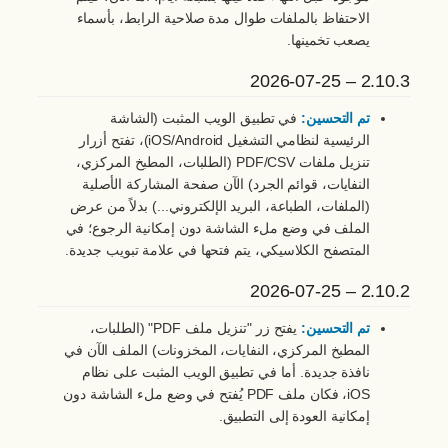
الاحتفاظ بالملفات طوال مدة صلاحية الرابط، بأسماء
يصعب تخمينها.
2.10.3 – 2026-07-25
تم التحسين:
في تطبيق الويب المثبت (الشاشة
الرئيسية لنظامي التشغيل iOS/Android)، تفتح أزرار
تنزيل ملفات PDF/CSV (الطلبات، المطبخ المركزي،
النفايات، قوائم الجرد) الآن صفحة المشاركة الأصلية
(الملفات، الطباعة، البريد الإلكتروني...) بدلاً من عرض
الملف في وضع ملء الشاشة دون إمكانية الرجوع؛ في
المتصفح الكلاسيكي، يتم فتحها في علامة تبويب جديدة.
2.10.2 – 2026-07-25
تم التحسين:
يفتح زر "تنزيل ملف PDF" (الطلبات،
المطبخ المركزي، النفايات، المخزونات) الملف الآن في
نافذة جديدة. أما في تطبيق الويب المثبت على نظام
iOS، فكان ملف PDF يُفتح في وضع ملء الشاشة دون
إمكانية العودة إلى التطبيق.