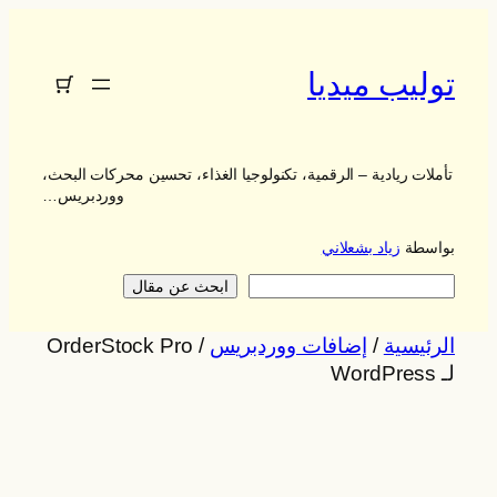
توليب ميديا
تأملات ريادية – الرقمية، تكنولوجيا الغذاء، تحسين محركات البحث،
ووردبريس…
بواسطة
زياد بشعلاني
يبحث
ابحث عن مقال
الرئيسية
/
إضافات ووردبريس
/ OrderStock Pro
لـ WordPress