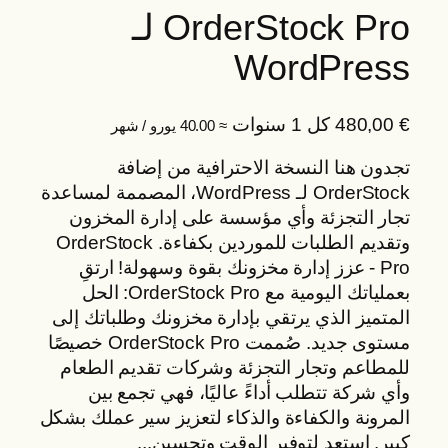
OrderStock Pro لـ
WordPress
€
480,00
كل 1 سنوات
≈ 40.00 يورو / شهر
تجدون هنا النسخة الاحترافية من إضافة
OrderStock لـ WordPress، المصممة لمساعدة
تجار التجزئة وأي مؤسسة على إدارة المخزون
وتقديم الطلبات للموردين بكفاءة. OrderStock
Pro - عزز إدارة مخزونك بقوة وسهولة! ارتقِ
بعملياتك اليومية مع OrderStock Pro: الحل
المتميز الذي يرتقي بإدارة مخزونك وطلباتك إلى
مستوى جديد. صُممت OrderStock Pro خصيصًا
للمطاعم وتجار التجزئة وشركات تقديم الطعام
وأي شركة تتطلب أداءً عاليًا، فهي تجمع بين
المرونة والكفاءة والذكاء لتعزيز سير عملك بشكل
كبير. استعد لتوفير الوقت وتحسين...