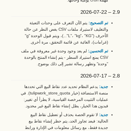
مهمة cron يومية وحالتها.
2.9 – 2026-07-22
تم التصحيح:
يتم الآن التعرف على وحدات التعبئة
والتغليف لاستيراد ملفات CSV بغض النظر عن حالة
الأحرف ("L"، "kg"، "KG"...)، ويتم قبول الوحدة "g"
(غرامات)، الغائبة عن قائمة التحقق، مرة أخرى.
تم التحسين:
لم يعد وجود وحدة غير معروفة في ملف
CSV يمنع استيراد السطر - يتم إنشاء المنتج بالوحدة
"وحدة" وتظهر رسالة تشير إلى ذلك بوضوح.
2.8 – 2026-07-17
جديد:
يدعم النظام تحديد عدد نقاط البيع التي تحددها
منصة الاستضافة (خيار tulipwork_store_quota). في
عمليات التثبيت المرخصة القياسية، لا يطرأ أي تغيير:
فبدون هذا الخيار، يظل إنشاء نقاط البيع غير محدود.
جديد:
لا تقوم الحصة بحذف أو تعطيل نقاط البيع
الحالية: فبعد تجاوز الحد، يتم حظر إنشاء نقاط بيع
جديدة فقط، مع رسائل معلومات في الإدارة ورابط