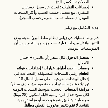
الصلاحية، الكسر، إلخ).
إحصاءات النفايات
: ابحث عن سجل خسائرك
المقدرة، مع تفصيل حسب السبب وأكثر المنتجات
المهدرة (مصفاة حسب الفترة وحسب المتجر).
جديد: التكامل مع زيلتي
قم بربط حسابك في زيلتي (نظام نقاط البيع) لتعبئة وضع
التنبؤ ببياناتك
مبيعات فعلية
— لا مزيد من التخمين بشأن
المتوسطات اليومية.
تسجيل الدخول
لكل متجر (أو عالمي) + اختبار
الاتصال.
وصفات
: اجمع
أطباق
,
خيارات / إضافات
و
قوائم
الطعام
زيلتي للمنتجات المستهلكة (المساعدة في
إدخال الوحدات الفرعية - على سبيل المثال 18
تورتيلا / عبوة -، استيراد وصفة موجودة، حذف سطر).
مزامنة المبيعات
: يحسب متوسط المبيعات اليومية
لكل منتج خلال فترة زمنية قابلة للتكوين (28 يومًا)،
مع معاينة وتطبيق بنقرة واحدة، أو مزامنة يومية
تلقائية.
لا تقم بتغيير مخزونك الفعلي مطلقاً.