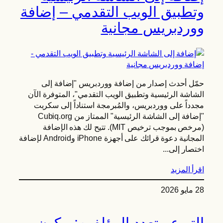
وتطبيق الويب التقدمي – إضافة
ووردبريس مجانية
حمّل أحدث إصدار من إضافة ووردبريس "إضافة إلى
الشاشة الرئيسية وتطبيق الويب التقدمي"، المتوفرة الآن
مجدداً على ووردبريس، والمُبرمجة استناداً إلى سكربت
"إضافة إلى الشاشة الرئيسية" الممتاز من Cubiq.org
(مرخص بموجب ترخيص MIT). تتيح لك هذه الإضافة
المجانية دعوة قرائك على أجهزة iPhone وAndroid لإضافة
اختصار إلى...
اقرأ المزيد
28 مايو 2026
التبرع متعدد المؤلفين: مكون