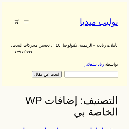
تخطى
إلى
المحتوى
توليب ميديا
تأملات ريادية – الرقمية، تكنولوجيا الغذاء، تحسين محركات البحث،
ووردبريس…
بواسطة
زياد بشعلاني
يبحث
ابحث عن مقال
التصنيف:
إضافات WP
الخاصة بي