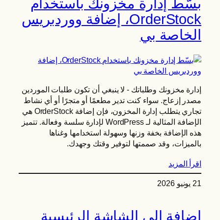
بسّط إدارة مخزونك باستخدام
OrderStock، إضافة ووردبريس
الخاصة بي
إدارة مخزونك وطلباتك - لا ينبغي أن تكون طلبات الموردين
مصدر إزعاج. سواء كنت تدير مطعمًا أو متجرًا أو أي نشاط
تجاري يتطلب إدارة المخزون، فإن إضافة OrderStock هي
الإضافة المثالية لـ WordPress لإدارة سلسة وفعالة. تتميز
هذه الإضافة بخفة وزنها وسهولة استخدامها وغناها
بالميزات، وقد صممتها لتوفير وقتك وجهدك.
اقرأ المزيد
21 يونيو 2026
إضافة إلى الشاشة الرئيسية