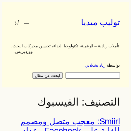
تخطى
إلى
المحتوى
توليب ميديا
تأملات ريادية – الرقمية، تكنولوجيا الغذاء، تحسين محركات البحث،
ووردبريس…
بواسطة
زياد بشعلاني
يبحث
ابحث عن مقال
التصنيف:
الفيسبوك
Smiirl: معجب متصل ومصمم
للغاية على Facebook وعداد