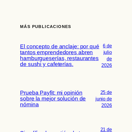
MÁS PUBLICACIONES
6 de
El concepto de anclaje: por qué
tantos emprendedores abren
julio
hamburgueserías, restaurantes
de
de sushi y cafeterías.
2026
Prueba Payfit: mi opinión
25 de
sobre la mejor solución de
junio de
nómina
2026
21 de