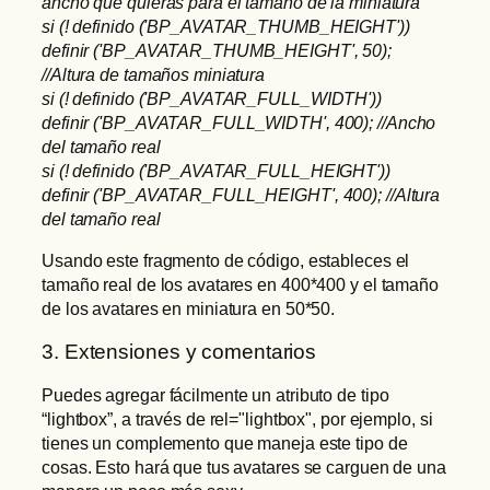
ancho que quieras para el tamaño de la miniatura
si (! definido ('BP_AVATAR_THUMB_HEIGHT'))
definir ('BP_AVATAR_THUMB_HEIGHT', 50);
//Altura de tamaños miniatura
si (! definido ('BP_AVATAR_FULL_WIDTH'))
definir ('BP_AVATAR_FULL_WIDTH', 400); //Ancho
del tamaño real
si (! definido ('BP_AVATAR_FULL_HEIGHT'))
definir ('BP_AVATAR_FULL_HEIGHT', 400); //Altura
del tamaño real
Usando este fragmento de código, estableces el
tamaño real de los avatares en 400*400 y el tamaño
de los avatares en miniatura en 50*50.
3. Extensiones y comentarios
Puedes agregar fácilmente un atributo de tipo
“lightbox”, a través de rel="lightbox", por ejemplo, si
tienes un complemento que maneja este tipo de
cosas. Esto hará que tus avatares se carguen de una