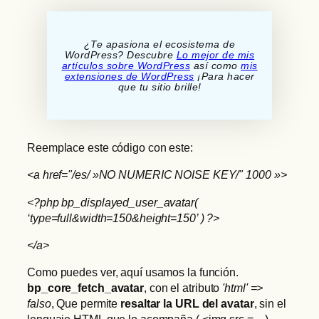
¿Te apasiona el ecosistema de
WordPress? Descubre
Lo mejor de mis
artículos sobre WordPress
así como
mis
extensiones de WordPress
¡Para hacer
que tu sitio brille!
Reemplace este código con este:
<a href="/es/ »NO NUMERIC NOISE KEY/" 1000 »>
<?php bp_displayed_user_avatar(
‘type=full&width=150&height=150’ ) ?>
</a>
Como puedes ver, aquí usamos la función.
bp_core_fetch_avatar
, con el atributo
'html' =>
falso
, Que permite
resaltar la URL del avatar
, sin el