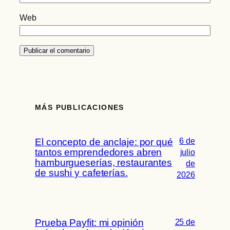
Web
MÁS PUBLICACIONES
6 de
El concepto de anclaje: por qué
tantos emprendedores abren
julio
hamburgueserías, restaurantes
de
de sushi y cafeterías.
2026
Prueba Payfit: mi opinión
25 de